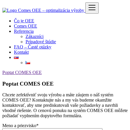
Čo je OEE
Comes OEE
Referencia
Zákazníci
Prípadové štúdie
FAQ – Časté otázky
Kontakt
Poptat COMES OEE
Poptat COMES OEE
Chcete zefektívniť svoju výrobu a máte záujem o náš systém
COMES OEE? Kontaktujte nás a my vás budeme okamžite
kontaktovať, aby sme prediskutovali vaše požiadavky a navrhli
vhodné riešenie. O cenovú ponuku na systém COMES OEE môžete
požiadať vyplnením dopytového formulára.
Meno a priezvisko*