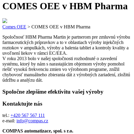
COMES OEE v HBM Pharma
Comes OEE
>
COMES OEE v HBM Pharma
Spoločnosť HBM Pharma Martin je partnerom pre zmluvnú výrobu
farmaceutických prípravkov a to v oblastiach výroby injekčných
roztokov v ampulkách, výroby a balenia tabliet a kontroly kvality a
uvoľnení liekov v rámci EC/EEA.
V roku 2013 bolo v našej spoločnosti rozhodnuté o zavedení
systému, ktorý by nám s narastajúcim objemom výroby pomohol
riešiť vysokú frekvenciu zmien vo výrobnom programe, znížil
chybovosť manuálneho zbierania dát z výrobných zariadení, zložitú
údržbu a analýzu dát.
Spoločne zlepšíme efektivitu vašej výroby
Kontaktujte nás
tel.:
+420 567 567 111
e-mail:
info@compas.cz
COMPAS automatizace, spol. s r.o.