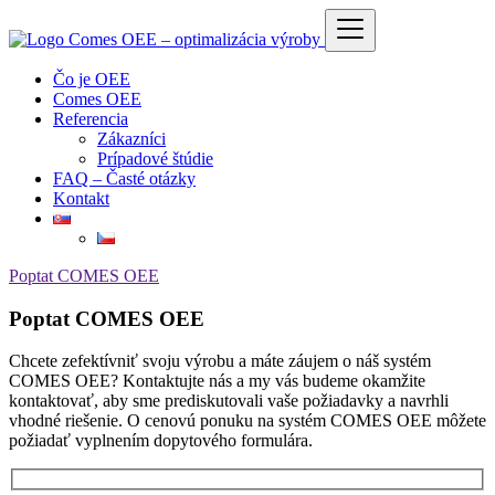
Čo je OEE
Comes OEE
Referencia
Zákazníci
Prípadové štúdie
FAQ – Časté otázky
Kontakt
Poptat COMES OEE
Poptat COMES OEE
Chcete zefektívniť svoju výrobu a máte záujem o náš systém
COMES OEE? Kontaktujte nás a my vás budeme okamžite
kontaktovať, aby sme prediskutovali vaše požiadavky a navrhli
vhodné riešenie. O cenovú ponuku na systém COMES OEE môžete
požiadať vyplnením dopytového formulára.